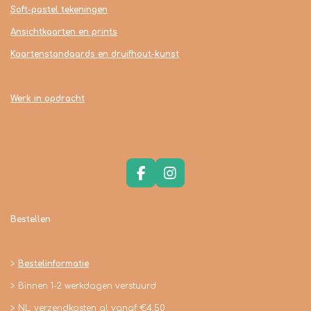
Soft-pastel tekeningen
Ansichtkaarten en prints
Kaartenstandaards en druifhout-kunst
Werk in opdracht
F
I
a
n
c
s
e
t
Bestellen
b
a
o
g
o
r
>
Bestelinformatie
k
a
m
> Binnen 1-2 werkdagen verstuurd
> NL: verzendkosten al vanaf €4,50