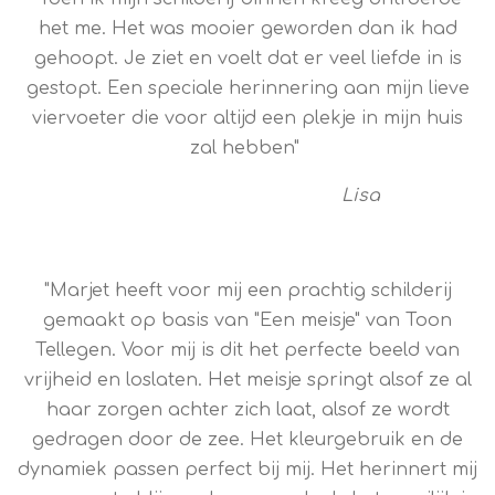
l
r
het me. Het was mooier geworden dan ik had
e
f
gehoopt. Je ziet en voelt dat er veel liefde in is
c
u
gestopt. Een speciale herinnering aan mijn lieve
a
l
viervoeter die voor altijd een plekje in mijn huis
p
l
zal hebben"
t
s
i
c
Lisa
o
r
n
e
s
e
"Marjet heeft voor mij een prachtig schilderij
n
gemaakt op basis van "Een meisje" van Toon
Tellegen. Voor mij is dit het perfecte beeld van
vrijheid en loslaten. Het meisje springt alsof ze al
haar zorgen achter zich laat, alsof ze wordt
gedragen door de zee. Het kleurgebruik en de
dynamiek passen perfect bij mij. Het herinnert mij