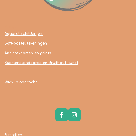
Shop
Aquarel schilderijen
Soft-pastel tekeningen
Ansichtkaarten en prints
Kaartenstandaards en druifhout-kunst
Werk in opdracht
F
I
a
n
c
s
e
t
Bestellen