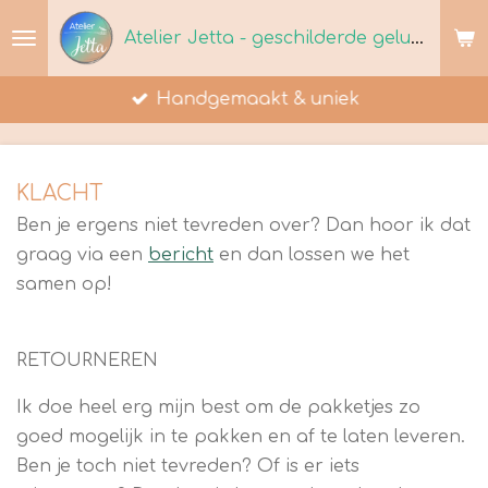
Ga
Atelier Jetta - geschilderde geluksmomenten
direct
naar
Handgemaakt & uniek
de
hoofdinhoud
KLACHT
Ben je ergens niet tevreden over? Dan hoor ik dat
graag via een
bericht
en dan lossen we het
samen op!
RETOURNEREN
Ik doe heel erg mijn best om de pakketjes zo
goed mogelijk in te pakken en af te laten leveren.
Ben je toch niet tevreden? Of is er iets