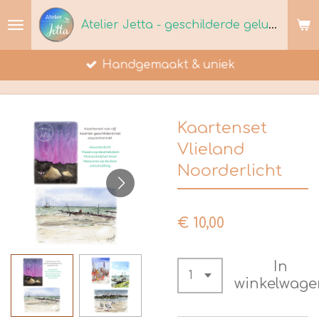
Ga
Atelier Jetta - geschilderde geluksmomenten
direct
naar
Handgemaakt & uniek
de
hoofdinhoud
Kaartenset
Vlieland
Noorderlicht
€ 10,00
In
winkelwage