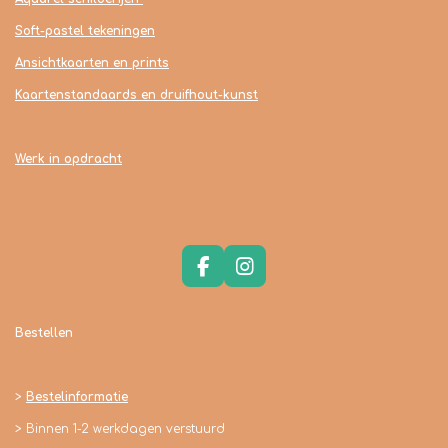
Soft-pastel tekeningen
Ansichtkaarten en prints
Kaartenstandaards en druifhout-kunst
Werk in opdracht
F
I
a
n
c
s
e
t
Bestellen
b
a
o
g
o
r
>
Bestelinformatie
k
a
m
> Binnen 1-2 werkdagen verstuurd