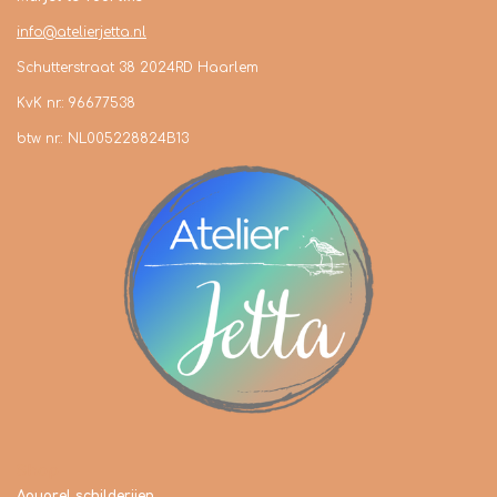
info@atelierjetta.nl
Schutterstraat 38 2024RD Haarlem
KvK nr.: 96677538
btw nr.: NL005228824B13
Shop
Aquarel schilderijen