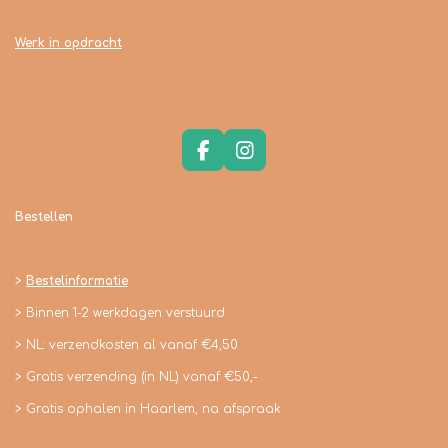
Werk in opdracht
F
I
a
n
c
s
e
t
Bestellen
b
a
o
g
o
r
>
Bestelinformatie
k
a
m
> Binnen 1-2 werkdagen verstuurd
> NL: verzendkosten al vanaf €4,50
> Gratis verzending (in NL) vanaf €50,-
> Gratis ophalen in Haarlem, na afspraak