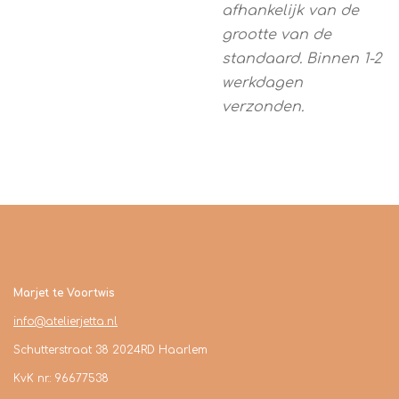
afhankelijk van de
grootte van de
standaard. Binnen 1-2
werkdagen
verzonden.
Contact
Marjet te Voortwis
info@atelierjetta.nl
Schutterstraat 38 2024RD Haarlem
KvK nr.: 96677538