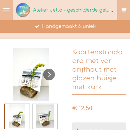
Ga
Atelier Jetta - geschilderde geluksmomenten
direct
naar
Handgemaakt & uniek
de
hoofdinhoud
Kaartenstanda
ard met van
drijfhout met
glazen buisje
met kurk
€ 12,50