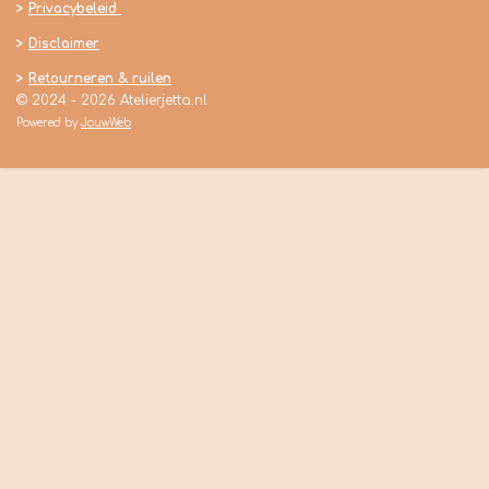
>
Privacybeleid
>
Disclaimer
>
Retourneren & ruilen
© 2024 - 2026 Atelierjetta.nl
Powered by
JouwWeb