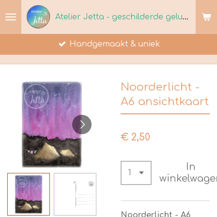
Ga
Atelier Jetta - geschilderde geluksmomenten
direct
naar
Handgemaakt & uniek
de
hoofdinhoud
Noorderlicht -
A6 ansichtkaart
€ 2,50
In
winkelwage
Noorderlicht - A6