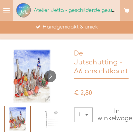
Ga
Atelier Jetta - geschilderde geluksmomenten
direct
naar
Handgemaakt & uniek
de
hoofdinhoud
De
Jutschutting -
A6 ansichtkaart
€ 2,50
In
winkelwage