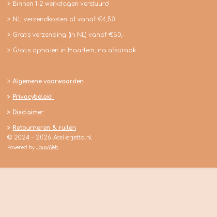
m
> Binnen 1-2 werkdagen verstuurd
> NL: verzendkosten al vanaf €4,50
> Gratis verzending (in NL) vanaf €50,-
> Gratis ophalen in Haarlem, na afspraak
>
Algemene voorwaarden
>
Privacybeleid
>
Disclaimer
>
Retourneren & ruilen
© 2024 - 2026 Atelierjetta.nl
Powered by
JouwWeb